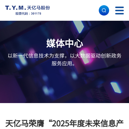
首 页
媒体中心
核心能力
以新一代信息技术为支撑，以大数据驱动创新政务
服务应用。
解决方案
经典案例
关于天亿马
天亿马荣膺“2025年度未来信息产