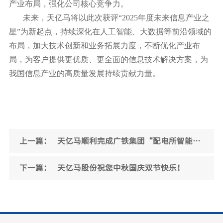
产业布局，强化公司核心竞争力。
未来，天亿马将以此次获评“2025年度未来信息产业之
星”为新起点，持续深化在人工智能、大数据等前沿领域的
布局，加大技术创新和业务拓展力度，不断优化产业布
局，为客户提供更优质、更全面的信息技术解决方案，为
我国信息产业的高质量发展持续贡献力量。
上一篇：
天亿马顺利完成广铁集团“配电所智能化系统与应用”科研项目并通过技术评审
下一篇：
天亿马股份祝您中秋国庆双节快乐！