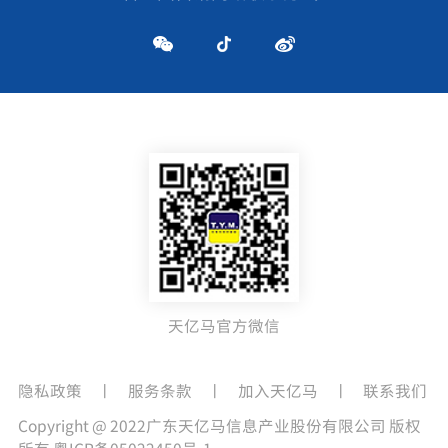
天亿马官方微信
隐私政策
丨
服务条款
丨
加入天亿马
丨
联系我们
Copyright @ 2022广东天亿马信息产业股份有限公司 版权