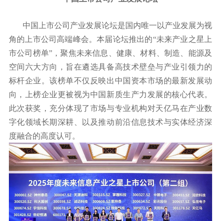
中国上市公司产业发展论坛是国内唯一以产业发展为视
角的上市公司高端峰会。本届论坛推出的“未来产业之星上
市公司榜单”，聚焦未来信息、健康、材料、制造、能源及
空间六大方向，旨在遴选具备高技术壁垒与产业引领力的
标杆企业。该榜单不仅反映出中国资本市场的最新发展动
向，上榜企业更被视为中国新质生产力发展的核心代表。
此次获奖，充分体现了市场与专业机构对天亿马在产业数
字化领域长期深耕、以及推动前沿信息技术与实体经济深
度融合的高度认可。