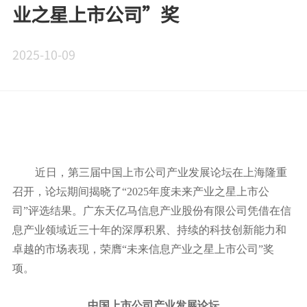
媒体中心
业之星上市公司”奖
加入天亿马
2025-10-09
投资者关系
近日，第三届中国上市公司产业发展论坛在上海隆重
召开，论坛期间揭晓了“2025年度未来产业之星上市公
司”评选结果。广东天亿马信息产业股份有限公司凭借在信
息产业领域近三十年的深厚积累、持续的科技创新能力和
卓越的市场表现，荣膺“未来信息产业之星上市公司”奖
项。
中国上市公司产业发展论坛