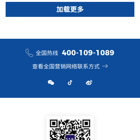
加载更多
400-109-1089
全国热线
查看全国营销网络联系方式