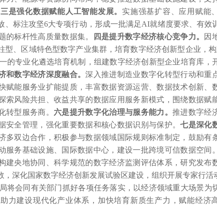
。
三是强化数据赋能人工智能发展。
实施强基扩容、应用赋能
放、标注攻坚6大专项行动，形成一批满足AI就绪度要求、有效
题的标杆性高质量数据集。
四是提升数字经济核心竞争力。
因
柱型、区域特色型数字产业集群，培育数字经济创新型企业，构
四合一的专业化遴选培育机制，组建数字经济创新型企业培育库，
济和数字经济深度融合。
深入推进制造业数字化转型行动和重
快赋能服务业扩能提质，丰富数据资源运营、数据技术创新、
探索风险共担、收益共享的数据应用服务新模式，围绕数据赋
化转型服务商。
六是提升数字化治理与服务能力。
推进数字经
据安全管理，强化重要数据和核心数据识别与保护。
七是深化
济多双边合作，积极参与数据领域国际规则标准制定，鼓励有
动服务基础设施、国际数据中心，建设一批跨境可信数据空间
构建央地协同、科学规范的数字经济监测评估体系，研究发布
数，深化国家数字经济创新发展试验区建设，组织开展专家行活
局将会同有关部门抓好各项任务落实，以经济领域重大场景为
，助力建设现代化产业体系，加快培育新质生产力，赋能经济